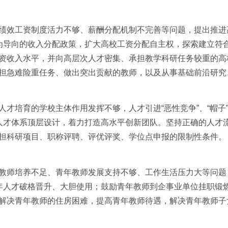
效工资制度活力不够、薪酬分配机制不完善等问题，提出推进
为导向的收入分配政策，扩大高校工资分配自主权，探索建立符
资收入水平，并向高层次人才密集、承担教学科研任务较重的高
担急难险重任务、做出突出贡献的教师，以及从事基础前沿研究
培育的学校主体作用发挥不够，人才引进“恶性竞争”、“帽子
人才体系顶层设计，着力打造高水平创新团队。坚持正确的人才
担科研项目、职称评聘、评优评奖、学位点申报的限制性条件。
师培养不足、青年教师发展支持不够、工作生活压力大等问题
年人才破格晋升、大胆使用；鼓励青年教师到企事业单位挂职锻
解决青年教师的住房困难，提高青年教师待遇，解决青年教师子