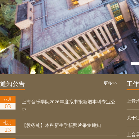
通知公告
工作
更多>>
八月
上音承
上海音乐学院2026年度拟申报新增本科专业公
03
示
关于征
七月
【教务处】本科新生学籍照片采集通知
23
上音承