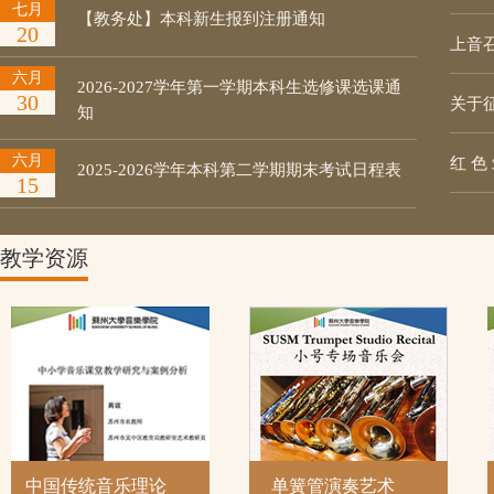
七月
【教务处】本科新生报到注册通知
20
上音
六月
2026-2027学年第一学期本科生选修课选课通
30
关于征
知
六月
红 色
2025-2026学年本科第二学期期末考试日程表
15
教学资源
中国传统音乐理论
单簧管演奏艺术