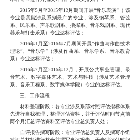
2015
年
5
月至
2015
年
12
月期间开展“音乐表演”（ 该
专业是我院涉及系别最广的专业，涉及钢琴系、管弦
系、民乐系、声乐歌剧系、指挥系、音乐戏剧系、现代
器乐与打击乐系）专业达标评估；
2016
年
1
月至
2016
年
7
月期间开展“
作曲与作曲技术
理论”
、“音乐学”（涉及作曲系、音乐学系、音乐教育
系）专业达标评估；
2016
年
7
月至
2016
年
12
月，开展公共事业管理、录
音艺术、数字媒体艺术、艺术与科技（涉及艺术管理
系、音乐工程系、数字媒体学院）专业的达标评估。
三、工作流程
材料整理阶段：各专业涉及系部对照评估指标体系
先进行自我梳理，整理评估资料，并于评估时间节点前
两个月汇总评估资料至评估专业总负责人处；
自评报告撰写阶段：专业评估总负责人及撰写小组
对汇总材料进行整合并撰写自评报告，于专业评估时间