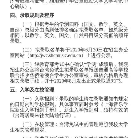
序号或准考证号，须加盖中学公章或经大学入学考试中
心确认）。
四、录取规则及程序
（一）根据考生的学测四科（国文、数学、英文、
自然）总级分由高到低排名确定拟录取名单。如总级分
相同，以数学、英文、国文、自然科目级分高低的顺序
录取。
（二）拟录取名单将于
2020
年
6
月
30
日在招生办公
室网站（
http://jwc.shcmusic.edu.cn
）上进行公示。
（三）经教育部考试中心确认“学测”成绩后，我院
招生办公室将台湾免试生拟录取名单报送普通高等学校
联合招收华侨港澳台学生办公室审核，审核合格后办理
相关录取手续，并于
2020
年
8
月发出正式录取通知书。
五、入学及在校管理
（一）入学报到：录取的学生请在录取通知书规定
的日期内到学校报到。具体事宜届时参考《上海音乐学
院新生入学报到手册》。新生入学报到时，须持有效的
《台湾居民来往大陆通行证》。
（二）在校管理：台湾免试生的管理遵照我校大学
生相关管理规定。