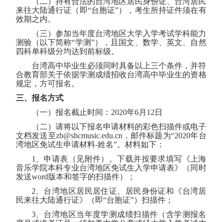
（二）持有合法的台湾地区居民身份证、台湾居民
来往大陆通行证（即“台胞证”），考生所持证件须在有
效期之内。
（三）参加当年度台湾地区大学入学考试学科能力
测验（以下简称“学测”），且国文、数学、英文、自然
四科单科级分均达到前标级。
台湾高中毕业生必须同时具备以上三个条件，并符
合教育部关于依据学测成绩招收台湾高中毕业生的资格
规定，方可报名。
三、报名方式
（一）报名截止时间：
2020
年
6
月
12
日
（二）请将以下报名申请材料的彩色扫描件或电子
文档发送至
zb@shcmusic.edu.cn
，邮件标题为“
2020
年台
湾地区免试生申请材料
-
姓名”。材料如下：
1
、申请表（见附件）。下载并按要求填写《上海
音乐学院本科专业台湾地区免试生入学申请表》（同时
发送
word
版本和签字的扫描件）；
2
、台湾地区居民居住证、居民身份证和《台湾居
民来往大陆通行证》（即“台胞证”）扫描件；
3
、台湾地区当年度学测成绩扫描件（含学测报名