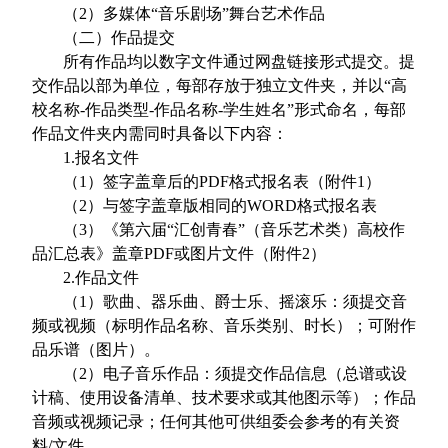
（
2
）多媒体“音乐剧场”舞台艺术作品
（二）作品提交
所有作品均以数字文件通过网盘链接形式提交。提
交作品以部为单位，每部存放于独立文件夹，并以“高
校名称
-
作品类型
-
作品名称
-
学生姓名”形式命名，每部
作品文件夹内需同时具备以下内容：
1.
报名文件
（
1
）签字盖章后的
PDF
格式报名表（附件
1
）
（
2
）与签字盖章版相同的
WORD
格式报名表
（
3
）《第六届“汇创青春”（音乐艺术类）高校作
品汇总表》盖章
PDF
或图片文件（附件
2
）
2.
作品文件
（
1
）歌曲、器乐曲、爵士乐、摇滚乐：须提交音
频或视频（标明作品名称、音乐类别、时长）；可附作
品乐谱（图片）。
（
2
）电子音乐作品：须提交作品信息（总谱或设
计稿、使用设备清单、技术要求或其他图示等）；作品
音频或视频记录；任何其他可供组委会参考的有关资
料
/
文件。