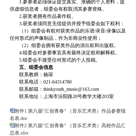
1.
参赛者必须保证提交真实、准确的个人资料，提
供虚假信息者，组委会有权取消其参赛资格。
2.
获奖者拥有作品著作权。
3.
获奖者须同意无偿提供并授予组委会如下权利：
（
1
）组委会有权对获奖作品的乐谱
/
录音
/
录像以及
任何形式的声像制品，作为非商业性使用；
（
2
）组委会拥有获奖作品的演出权和出版权。
4.
组委会对参赛事宜具有最终决定权和解释权。
5.
组委会不接受任何形式的个人投稿。
五、组委会信息
联系教师：杨琛
联系电话：
021-64314780
联系邮箱：
thinkyouth_music@163.com
联系地址：上海市汾阳路
20
号教学大楼
203
室
附件1 第六届“汇创青春” （音乐艺术类）作品参赛报
名表.doc
附件2 第六届“汇创青春” （音乐艺术类）高校作品汇
总表.xlsx