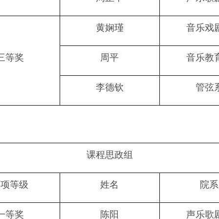
黄娴瑾
音乐戏
三等奖
周平
音乐教
李德钦
管弦
课程思政组
奖项等级
姓名
院系
一等奖
陈阳
声乐歌