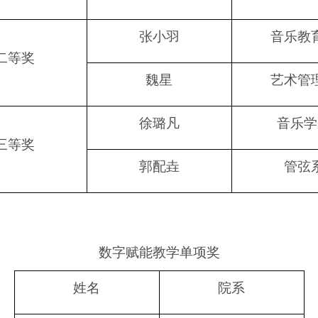
张小羽
音乐教
二等奖
魏星
艺术管
徐璐凡
音乐学
三等奖
郭配垚
管弦
数字赋能教学单项奖
姓名
院系