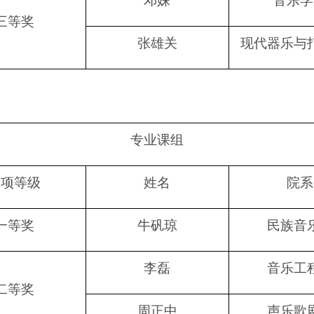
邓姝
音乐学
三等奖
张雄关
现代器乐与
专业课组
奖项等级
姓名
院系
一等奖
牛矾琼
民族音
李磊
音乐工
二等奖
周正中
声乐歌