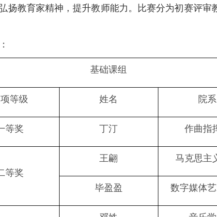
弘扬教育家精神，提升教师能力。比赛
分为
初赛评审
：
基础课组
奖项等级
姓名
院系
一等奖
丁汀
作曲指
王翩
马克思主
二等奖
毕盈盈
数字媒体艺