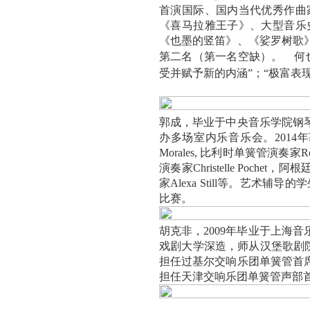
首演国际、国内当代优秀作曲
《喜马拉雅王子》、大型音乐
《也墨的竖笛》、《娑罗树歌
第二名（第一名空缺）。
何
受并赋予新的内涵
”
；
“
极富表
郭成，毕业于中央音乐学院钢
办多场室内乐音乐会。
2014
年
Morales,
比利时单簧管演奏家
R
演奏家
Christelle Pochet
，阿根
家
Alexa Still
等。艺术辅导的学
比赛。
胡克非，
2009
年毕业于上海音
戏剧大学深造，师从汉堡歌剧
担任过基尔交响乐团单簧管首
担任天津交响乐团单簧管声部