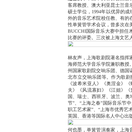
客席教授、澳大利亚昆士兰音
硕士学位，
1994
年以优异的成
外的音乐艺术院校任教、有的
性单簧管学术会议，曾多次在
BUCCHI
国际音乐大赛中担任
比赛的评委。三次被上海文艺
林友声，上海歌剧院著名指挥
海师范大学音乐学院兼职教授
州国家歌剧院交响乐团、德国
北市立交响乐团等。作为歌剧
《波希米亚人》《奥涅金》《
夫》《风流寡妇》《江姐》《
国、瑞士、西班牙、波兰、奥
节
”
、
“
上海之春
”
国际音乐节中
职工艺术家
”
、
“
上海市优秀艺
英国、香港等国际名人中心出
何也墨，单簧管演奏家，上海