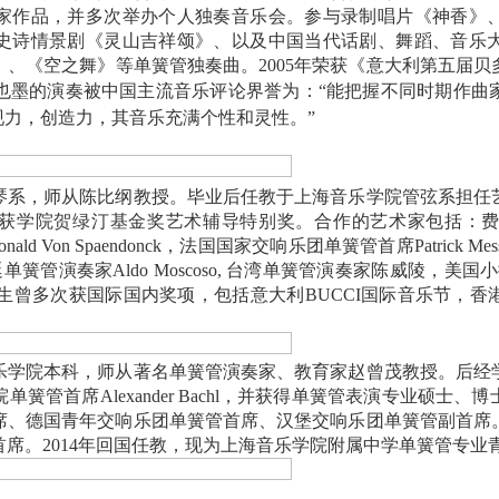
家作品，并多次举办个人独奏音乐会。参与录制唱片《神香》
史诗情景剧《灵山吉祥颂》、以及中国当代话剧、舞蹈、音乐
》、《空之舞》等单簧管独奏曲。
2005
年荣获《意大利第五届贝
也墨的演奏被中国主流音乐评论界誉为：
“
能把握不同时期作曲
现力，创造力，其音乐充满个性和灵性。
”
琴系，师从陈比纲教授。毕业后任教于上海音乐学院管弦系担任
获学院贺绿汀基金奖艺术辅导特别奖。合作的艺术家包括：
onald Von Spaendonck
，法国国家交响乐团单簧管首席
Patrick Mes
廷单簧管演奏家
Aldo Moscoso,
台湾单簧管演奏家陈威陵，美国小
生曾多次获国际国内奖项，包括意大利
BUCCI
国际音乐节，香
乐学院本科，师从著名单簧管演奏家、教育家赵曾茂教授。后经
院单簧管首席
Alexander Bachl
，并获得单簧管表演专业硕士、博
席、德国青年交响乐团单簧管首席、汉堡交响乐团单簧管副首席
首席。
2014
年回国任教，现为上海音乐学院附属中学单簧管专业