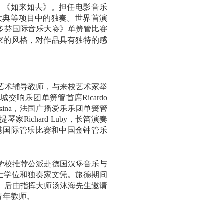
、《如来如去》。担任电影音乐
大典等项目中的独奏。世界首演
多芬国际音乐大赛》单簧管比赛
家的风格，对作品具有独特的感
艺术辅导教师，与来校艺术家举
费城交响乐团单簧管首席
Ricardo
sina
，法国广播爱乐乐团单簧管
提琴家
Richard Luby
，长笛演奏
港国际管乐比赛和中国金钟管乐
学校推荐公派赴德国汉堡音乐与
士学位和独奏家文凭。旅德期间
。后由指挥大师汤沐海先生邀请
青年教师。