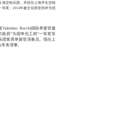
上海交响乐团，并担任上海学生交响
一等奖；
2014
年被文化部音协评为优
届
Valentino
Bucchi
国际单簧管邀
政府“为国争光工程”一等奖等
乐团客席单簧管演奏员。现任上
会常务理事。