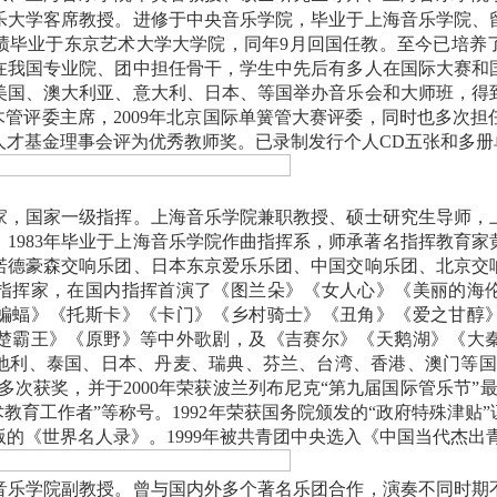
乐大学客席教授。进修于中央音乐学院，毕业于上海音乐学院、
绩毕业于东京艺术大学大学院，同年
9
月回国任教。至今已培养
在我国专业院、团中担任骨干，学生中先后有多人在国际大赛和
美国、澳大利亚、意大利、日本、等国举办音乐会和大师班，得
木管评委主席，
2009
年北京国际单簧管大赛评委，同时也多次担
人才基金理事会评为优秀教师奖。已录制发行个人
CD
五张和多册
家，国家一级指挥。上海音乐学院兼职教授、硕士研究生导师，
。
1983
年毕业于上海音乐学院作曲指挥系，师承著名指挥教育家
诺德豪森交响乐团、日本东京爱乐乐团、中国交响乐团、北京交
指挥家，在国内指挥首演了《图兰朵》《女人心》《美丽的海
蝙蝠》《托斯卡》《卡门》《乡村骑士》《丑角》《爱之甘醇
楚霸王》《原野》等中外歌剧，及《吉赛尔》《天鹅湖》《大
地利、泰国、日本、丹麦、瑞典、芬兰、台湾、香港、澳门等国
多次获奖，并于
2000
年荣获波兰列布尼克
“
第九届国际管乐节
”
术教育工作者
”
等称号。
1992
年荣获国务院颁发的
“
政府特殊津贴
”
版的《世界名人录》。
1999
年被共青团中央选入《中国当代杰出
音乐学院副教授。
曾与国内外多个著名乐团合作，演奏不同时期