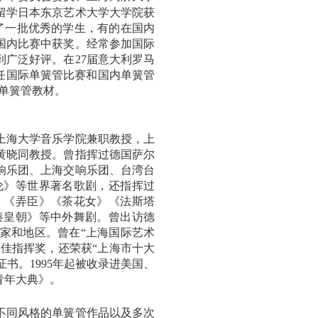
留学日本东京艺术大学大学院获
了一批优秀的学生，有的在国内
国内比赛中获奖。经常参加国际
到广泛好评。在
27
届意大利罗马
任国际单簧管比赛和国内单簧管
单簧管教材。
上海大学音乐学院兼职教授，上
黄晓同教授。曾指挥过德国萨尔
响乐团、上海交响乐团、台湾台
伦》等世界著名歌剧，还指挥过
》《弄臣》《茶花女》《法斯塔
秦皇朝》等中外舞剧。曾出访德
家和地区。曾在
“
上海国际艺术
最佳指挥奖，还荣获
“
上海市十大
证书。
1995
年起被收录进美国、
青年大典》。
不同风格的单簧管作品以及多次