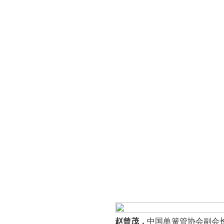
赵曾茂，
中国单簧管协会副会