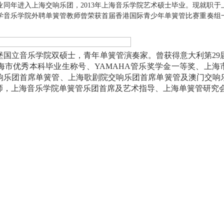
业同年进入上海交响乐团，
2013
年上海音乐学院艺术硕士毕业。现就职于
学音乐学院外聘单簧管教师
曾荣获首届香港国际青少年单簧管比赛重奏组
堡国立音乐学院双硕士，青年单簧管演奏家。曾获得意大利第
29
海市优秀本科毕业生称号、
YAMAHA
管乐奖学金一等奖、上海市
响乐团首席单簧管、上海歌剧院交响乐团首席单簧管及澳门交响
师，上海音乐学院单簧管乐团首席及艺术指导、上海单簧管研究