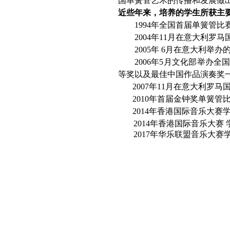
国单簧管艺术的传播和发展做
近些年来，培养的学生所获主
1994
年全国首届单簧管比
2004
年
11
月在意大利罗马
2005
年
6
月在意大利举办
2006
年
5
月文化部举办全
等奖以及最佳中国作品演奏奖
2007
年
11
月在意大利罗马
2010
年首届金钟奖单簧管
2014
年香港国际音乐大赛
2014
年香港国际音乐大赛 
2017
年华乐联盟音乐大赛