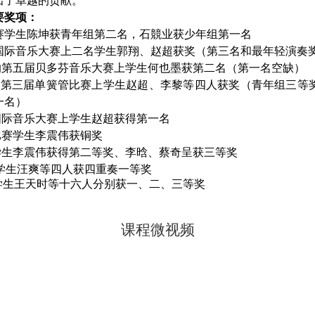
出了卓越的贡献。
要奖项：
赛学生陈坤获青年组第二名，石競业获少年组第一名
国际音乐大赛上二名学生郭翔、赵超获奖（第三名和最年轻演奏
的第五届贝多芬音乐大赛上学生何也墨获第二名（第一名空缺）
国第三届单簧管比赛上学生赵超、李黎等四人获奖（青年组三等
一名）
国际音乐大赛上学生赵超获得第一名
比赛学生李震伟获铜奖
学生李震伟获得第二等奖、李晗、蔡奇呈获三等奖
学生汪爽等四人获四重奏一等奖
学生王天时等十六人分别获一、二、三等奖
课程微视频